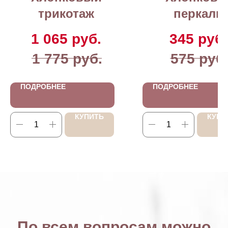
трикотаж
перкаль
1 065
руб.
345
руб.
1 775
руб.
575
руб
ПОДРОБНЕЕ
ПОДРОБНЕЕ
КУПИТЬ
КУПИ
По всем вопросам можно