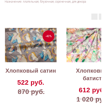
Назначение: плательная; блузочная; сорочечная; для декора
-40%
Хлопковый сатин
Хлопковы
батист
522
руб.
612
руб.
870
руб.
1 020
руб