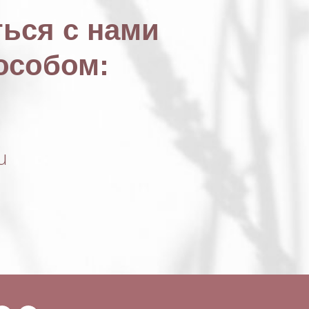
ься с нами
особом:
u