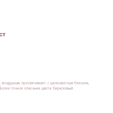
+7 (914) 493-39-85
ВКА
КОНТАКТЫ
Доставка по всей России
ст
ая, воздушная, просвечивает, с шелковистым блеском,
Более точное описание цвета: бирюзовый.