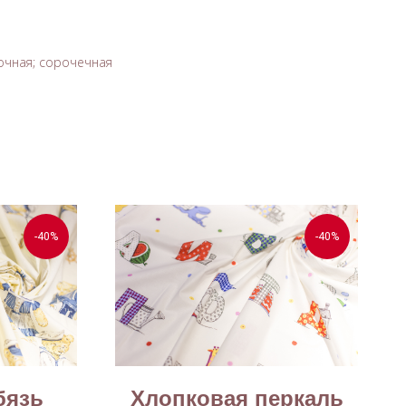
зочная; сорочечная
-40%
-40%
бязь
Хлопковая перкаль