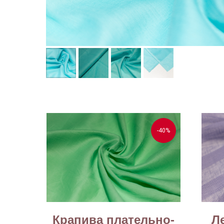
-40%
Крапива плательно-
Л