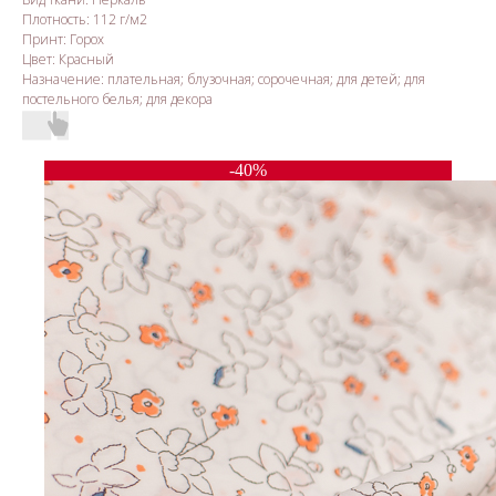
Плотность: 112 г/м2
Принт: Горох
Цвет: Красный
Назначение: плательная; блузочная; сорочечная; для детей; для
постельного белья; для декора
-40%