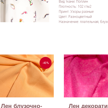
Вид ткани: Поплин
Плотность: 102 г/м2
Принт: Узоры разные
Цвет: Разноцветный
Назначение: плательная; блузо
-40%
Лен блузочно-
Лен декорат