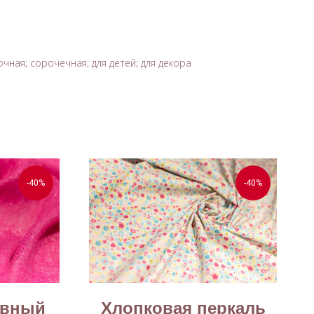
чная; сорочечная; для детей; для декора
-40%
-40%
ивный
Хлопковая перкаль