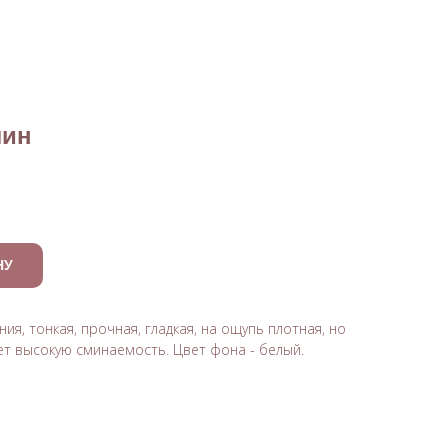
+7 (914) 493-39-85
ВКА
КОНТАКТЫ
Доставка по всей России
лин
НУ
ия, тонкая, прочная, гладкая, на ощупь плотная, но
ет высокую сминаемость. Цвет фона - белый.