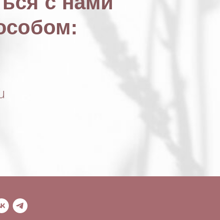
ься с нами
особом:
u