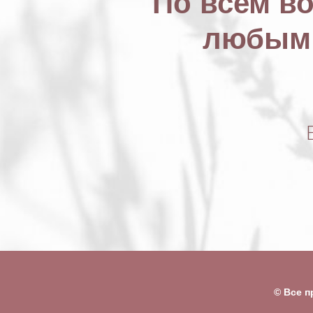
По всем в
любым 
© Все 